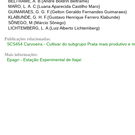
BELTRAME, A. B.(André Boldrin Beltrame)
MARO, L. A. C.(Luana Aparecida Castilho Maro)
GUIMARAES, G. G. F.(Gelton Geraldo Fernandes Guimaraes)
KLABUNDE, G. H. F.(Gustavo Henrique Ferrero Klabunde)
SÔNEGO, M.(Márcio Sônego)
LICHTEMBERG, L. A.(Luiz Alberto Lichtemberg)
Publicações relacionadas:
SCS454 Carvoeira - Cultivar do subgrupo Prata mais produtivo e 
Mais informações:
Epagri - Estação Experimental de Itajaí