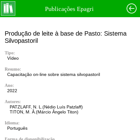
Publicações Epagri
Produção de leite à base de Pasto: Sistema
Silvopastoril
Tipo:
Vídeo
Resumo:
Capacitação on-line sobre sistema silvopastoril
Ano:
2022
Autores:
PATZLAFF, N. L.(Nédio Luís Patzlaff)
TITON, M. Â.(Márcio Ângelo Titon)
Idioma:
Português
Forma de disponibilização